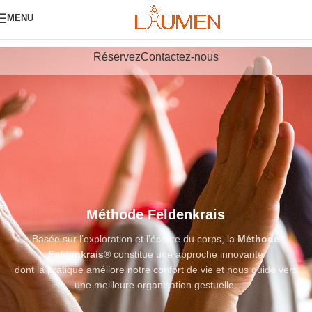
MENU
Réservez
Contactez-nous
Méthode Feldenkrais
Basée sur l’exploration et l’écoute du corps, la
Méthode
Feldenkrais
® constitue une approche innovante
dont la pratique améliore notre confort de vie et nous guide vers
une meilleure organisation gestuelle.