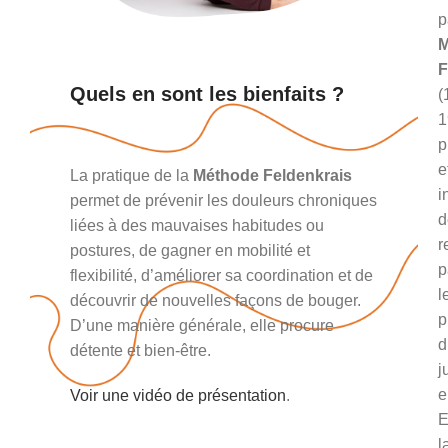
p
F
Quels en sont les bienfaits ?
(
1
p
e
La pratique de la
Méthode Feldenkrais
i
permet de prévenir les douleurs chroniques
d
liées à des mauvaises habitudes ou
r
postures, de gagner en mobilité et
p
flexibilité, d’améliorer sa coordination et de
l
découvrir de nouvelles façons de bouger.
p
D’une manière générale, elle procure
d
détente et bien-être.
j
e
Voir une vidéo de présentation
.
E
l